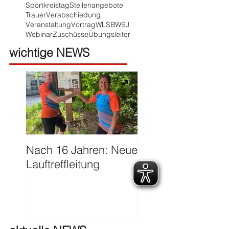
Sportkreistag
Stellenangebote
Trauer
Verabschiedung
Veranstaltung
Vortrag
WLSB
WSJ
Webinar
Zuschüsse
Übungsleiter
wichtige NEWS
Nach 16 Jahren: Neue
Große Ehre für Ha
Lauftreffleitung
Franzen