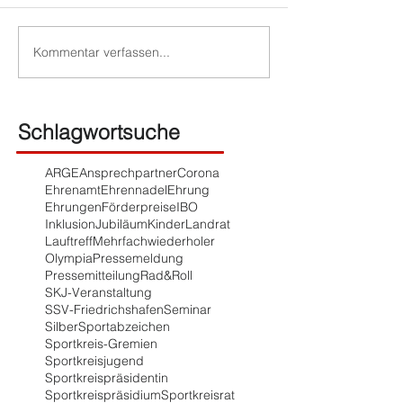
Kommentar verfassen...
Schlagwortsuche
ARGE
Ansprechpartner
Corona
Ehrenamt
Ehrennadel
Ehrung
Ehrungen
Förderpreise
IBO
Inklusion
Jubiläum
Kinder
Landrat
Lauftreff
Mehrfachwiederholer
Olympia
Pressemeldung
Pressemitteilung
Rad&Roll
SKJ-Veranstaltung
SSV-Friedrichshafen
Seminar
Silber
Sportabzeichen
Sportkreis-Gremien
Sportkreisjugend
Sportkreispräsidentin
Sportkreispräsidium
Sportkreisrat