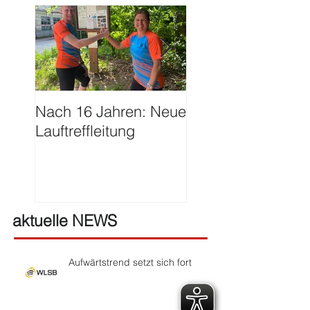
Nach 16 Jahren: Neue
Große Ehre für Ha
Lauftreffleitung
Franzen
aktuelle NEWS
Aufwärtstrend setzt sich fort