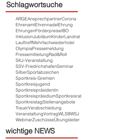
Schlagwortsuche
ARGE
Ansprechpartner
Corona
Ehrenamt
Ehrennadel
Ehrung
Ehrungen
Förderpreise
IBO
Inklusion
Jubiläum
Kinder
Landrat
Lauftreff
Mehrfachwiederholer
Olympia
Pressemeldung
Pressemitteilung
Rad&Roll
SKJ-Veranstaltung
SSV-Friedrichshafen
Seminar
Silber
Sportabzeichen
Sportkreis-Gremien
Sportkreisjugend
Sportkreispräsidentin
Sportkreispräsidium
Sportkreisrat
Sportkreistag
Stellenangebote
Trauer
Verabschiedung
Veranstaltung
Vortrag
WLSB
WSJ
Webinar
Zuschüsse
Übungsleiter
wichtige NEWS