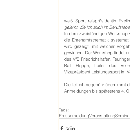
weiß Sportkreispräsidentin Eveli
gelernt, die ich auch im Berufsle
In dem zweistündigen Workshop we
die Ehrenamtsthematik systematis
wird gezeigt, mit welcher Vorgeh
gewinnen. Der Workshop findet am 
des VfB Friedrichshafen, Teuringer 
Ralf Hoppe, Leiter des Volleyb
Vizepräsident Leistungssport im 
Die Teilnahmegebühr übernimmt de
Anmeldungen bis spätestens 4. Ok
Tags:
Pressemeldung
Veranstaltung
Semina