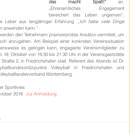
das macht Spaß!“
 an. 
„Ehrenamtliches Engagement 
bereichert das Leben ungemein“, 
ne Leber aus langjähriger Erfahrung. 
„Ich habe viele Dinge 
ben anwenden kann.“
rden den Teilnehmern praxiserprobte Ansätze vermittelt, um 
ch anzugehen. Am Beispiel einer konkreten Vereinssituation 
ensweise es gelingen kann, engagierte Vereinsmitglieder zu 
18. Oktober von 19.30 bis 21.30 Uhr in der Vereinsgaststätte 
Straße 2, in Friedrichshafen statt. Referent des Abends ist Dr. 
allbundesstützpunkts Volleyball in Friedrichshafen und 
Volleyballlandesverband Württemberg.
r Sportkreis.
tober 2018   
zur Anmeldung
r