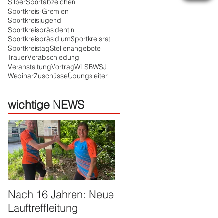
Silber
Sportabzeichen
Sportkreis-Gremien
Sportkreisjugend
Sportkreispräsidentin
Sportkreispräsidium
Sportkreisrat
Sportkreistag
Stellenangebote
Trauer
Verabschiedung
Veranstaltung
Vortrag
WLSB
WSJ
Webinar
Zuschüsse
Übungsleiter
wichtige NEWS
Nach 16 Jahren: Neue
Große Ehre für Harald
Lauftreffleitung
Franzen