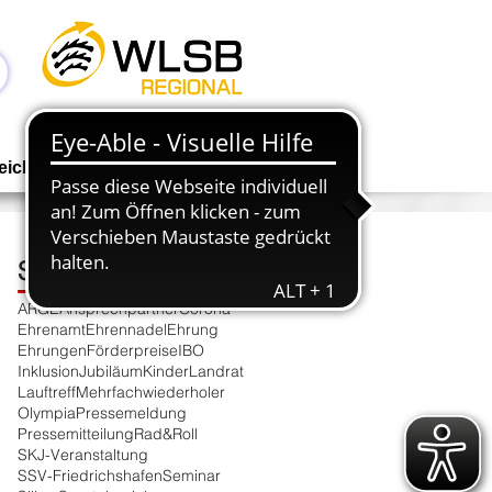
Anmelden
eichen
Geschäftsstelle
NEWS
Schlagwortsuche
ARGE
Ansprechpartner
Corona
Ehrenamt
Ehrennadel
Ehrung
Ehrungen
Förderpreise
IBO
Inklusion
Jubiläum
Kinder
Landrat
Lauftreff
Mehrfachwiederholer
Olympia
Pressemeldung
Pressemitteilung
Rad&Roll
SKJ-Veranstaltung
SSV-Friedrichshafen
Seminar