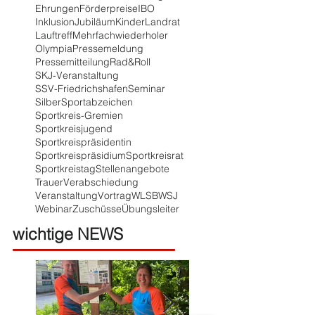
Ehrungen
Förderpreise
IBO
Inklusion
Jubiläum
Kinder
Landrat
Lauftreff
Mehrfachwiederholer
Olympia
Pressemeldung
Pressemitteilung
Rad&Roll
SKJ-Veranstaltung
SSV-Friedrichshafen
Seminar
Silber
Sportabzeichen
Sportkreis-Gremien
Sportkreisjugend
Sportkreispräsidentin
Sportkreispräsidium
Sportkreisrat
Sportkreistag
Stellenangebote
Trauer
Verabschiedung
Veranstaltung
Vortrag
WLSB
WSJ
Webinar
Zuschüsse
Übungsleiter
wichtige NEWS