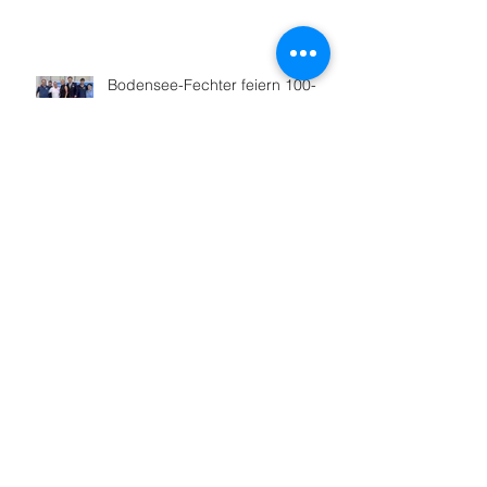
Bodensee-Fechter feiern 100-
Jähriges
Hoher Besuch in Friedrichshafen
Sportabzeichenabnahme startet
Nach 16 Jahren: Neue
Lauftreffleitung