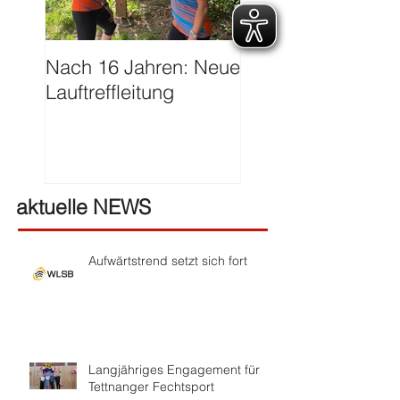
Nach 16 Jahren: Neue
Große Ehre für Ha
Lauftreffleitung
Franzen
aktuelle NEWS
Aufwärtstrend setzt sich fort
Langjähriges Engagement für
Tettnanger Fechtsport