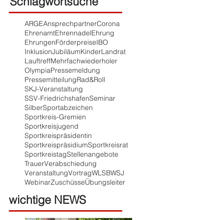
Schlagwortsuche
ARGE
Ansprechpartner
Corona
Ehrenamt
Ehrennadel
Ehrung
Ehrungen
Förderpreise
IBO
Inklusion
Jubiläum
Kinder
Landrat
Lauftreff
Mehrfachwiederholer
Olympia
Pressemeldung
Pressemitteilung
Rad&Roll
SKJ-Veranstaltung
SSV-Friedrichshafen
Seminar
Silber
Sportabzeichen
Sportkreis-Gremien
Sportkreisjugend
Sportkreispräsidentin
Sportkreispräsidium
Sportkreisrat
Sportkreistag
Stellenangebote
Trauer
Verabschiedung
Veranstaltung
Vortrag
WLSB
WSJ
Webinar
Zuschüsse
Übungsleiter
wichtige NEWS