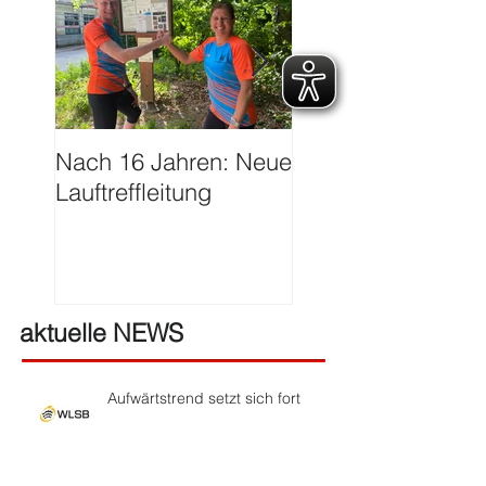
Nach 16 Jahren: Neue
Große Ehre für Ha
Lauftreffleitung
Franzen
aktuelle NEWS
Aufwärtstrend setzt sich fort