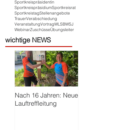
Sportkreispräsidentin
Sportkreispräsidium
Sportkreisrat
Sportkreistag
Stellenangebote
Trauer
Verabschiedung
Veranstaltung
Vortrag
WLSB
WSJ
Webinar
Zuschüsse
Übungsleiter
wichtige NEWS
Nach 16 Jahren: Neue
Große Ehre für Ha
Lauftreffleitung
Franzen