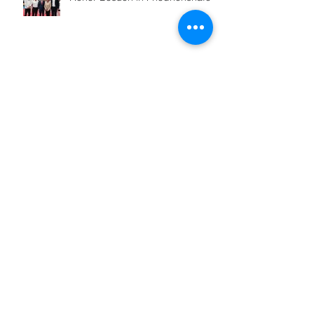
Sportabzeichenabnahme startet
Nach 16 Jahren: Neue
Lauftreffleitung
70 Kilometer für einen guten
Zweck