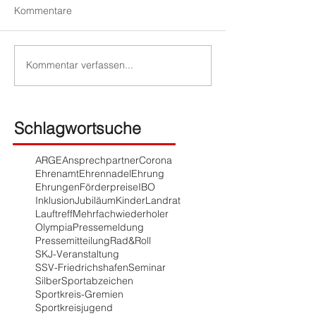
Kommentare
Kommentar verfassen...
Schlagwortsuche
ARGE
Ansprechpartner
Corona
Ehrenamt
Ehrennadel
Ehrung
Ehrungen
Förderpreise
IBO
Inklusion
Jubiläum
Kinder
Landrat
Lauftreff
Mehrfachwiederholer
Olympia
Pressemeldung
Pressemitteilung
Rad&Roll
SKJ-Veranstaltung
SSV-Friedrichshafen
Seminar
Silber
Sportabzeichen
Sportkreis-Gremien
Sportkreisjugend