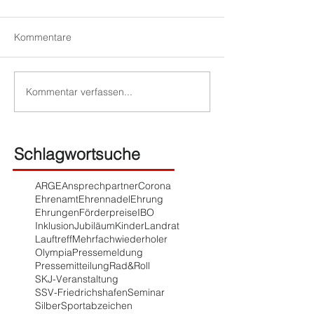
Kommentare
Kommentar verfassen...
Schlagwortsuche
ARGE
Ansprechpartner
Corona
Ehrenamt
Ehrennadel
Ehrung
Ehrungen
Förderpreise
IBO
Inklusion
Jubiläum
Kinder
Landrat
Lauftreff
Mehrfachwiederholer
Olympia
Pressemeldung
Pressemitteilung
Rad&Roll
SKJ-Veranstaltung
SSV-Friedrichshafen
Seminar
Silber
Sportabzeichen