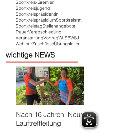
Sportkreis-Gremien
Sportkreisjugend
Sportkreispräsidentin
Sportkreispräsidium
Sportkreisrat
Sportkreistag
Stellenangebote
Trauer
Verabschiedung
Veranstaltung
Vortrag
WLSB
WSJ
Webinar
Zuschüsse
Übungsleiter
wichtige NEWS
Nach 16 Jahren: Neue
Große Ehre für Ha
Lauftreffleitung
Franzen