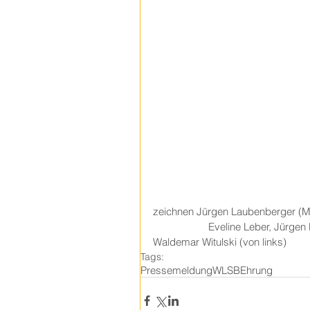
zeichnen Jürgen Laubenberger (Mitte) a
		Eveline Leber, Jürgen Laubenberger, Hans-Peter 			Talge und 
Waldemar Witulski (von links) 
Tags:
Pressemeldung
WLSB
Ehrung