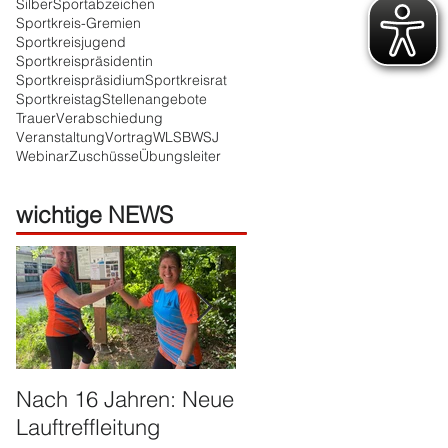
Silber
Sportabzeichen
Sportkreis-Gremien
Sportkreisjugend
Sportkreispräsidentin
Sportkreispräsidium
Sportkreisrat
Sportkreistag
Stellenangebote
Trauer
Verabschiedung
Veranstaltung
Vortrag
WLSB
WSJ
Webinar
Zuschüsse
Übungsleiter
wichtige NEWS
Nach 16 Jahren: Neue
Große Ehre für Harald
Lauftreffleitung
Franzen