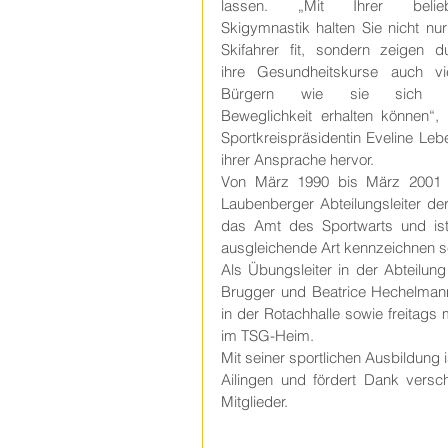
lassen. „Mit Ihrer beliebt
Skigymnastik halten Sie nicht nur 
Skifahrer fit, sondern zeigen du
ihre Gesundheitskurse auch vie
Bürgern wie sie sich ih
Beweglichkeit erhalten können“, 
Sportkreispräsidentin Eveline Leber
ihrer Ansprache hervor.
Von März 1990 bis März 2001 
Laubenberger Abteilungsleiter de
das Amt des Sportwarts und ist 
ausgleichende Art kennzeichnen se
Als Übungsleiter in der Abteilun
Brugger und Beatrice Hechelmann
in der Rotachhalle sowie freitag
im TSG-Heim.
Mit seiner sportlichen Ausbildung 
Ailingen und fördert Dank versc
Mitglieder. 