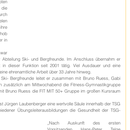
en 
die 
rch 
len 
re 
hob 
 in 
war 
r Abteilung Ski- und Bergfreunde. Im Anschluss übernahm er 
in dieser Funktion seit 2001 tätig. Viel Ausdauer und eine 
ine ehrenamtliche Arbeit über 33 Jahre hinweg.
g Ski- Bergfreunde leitet er zusammen mit Bruno Ruess, Gabi 
 zusätzlich am Mittwochabend die Fitness-Gymnastikgruppe 
s mit Bruno Ruess die FIT MIT 50+ Gruppe im großen Kursraum 
ist Jürgen Laubenberger eine wertvolle Säule innerhalb der TSG 
hiedener Übungsleiterausbildungen die Gesundheit der TSG-
„Nach Auskunft des ersten 
Vorsitzenden Hans-Peter Talge 