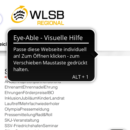
Anmelden
eichen
Geschäftsstelle
NEWS
Schlagwortsuche
ARGE
Ansprechpartner
Corona
Ehrenamt
Ehrennadel
Ehrung
Ehrungen
Förderpreise
IBO
Inklusion
Jubiläum
Kinder
Landrat
Lauftreff
Mehrfachwiederholer
Olympia
Pressemeldung
Pressemitteilung
Rad&Roll
SKJ-Veranstaltung
SSV-Friedrichshafen
Seminar