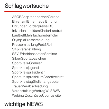
Schlagwortsuche
ARGE
Ansprechpartner
Corona
Ehrenamt
Ehrennadel
Ehrung
Ehrungen
Förderpreise
IBO
Inklusion
Jubiläum
Kinder
Landrat
Lauftreff
Mehrfachwiederholer
Olympia
Pressemeldung
Pressemitteilung
Rad&Roll
SKJ-Veranstaltung
SSV-Friedrichshafen
Seminar
Silber
Sportabzeichen
Sportkreis-Gremien
Sportkreisjugend
Sportkreispräsidentin
Sportkreispräsidium
Sportkreisrat
Sportkreistag
Stellenangebote
Trauer
Verabschiedung
Veranstaltung
Vortrag
WLSB
WSJ
Webinar
Zuschüsse
Übungsleiter
wichtige NEWS