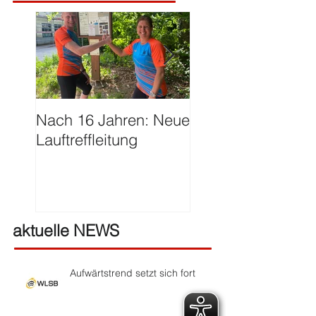
Nach 16 Jahren: Neue
Große Ehre für Ha
Lauftreffleitung
Franzen
aktuelle NEWS
Aufwärtstrend setzt sich fort