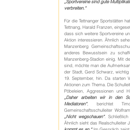
„Sportvereine sind gute Multiplika
verbreiten.“ 
Für die Tettnanger Sportstätten h
Tettnang, Harald Franzen, eingese
dass sich weitere Sportvereine u
Aktion interessieren. Ähnlich seh
Manzenberg Gemeinschaftsschul
anderes Bewusstsein zu schaffe
Manzenberg-Stadion einig. Mit de
sind, möchte man die Aufmerksamk
der Stadt, Gerd Schwarz, wichtig
19. September, hin. Da starten V
Aktionen zum Thema. Die Schullei
„Daher arbeiten wir in den Sc
Mediatoren“
, berichtet Timo
„Nicht wegschauen“
. Schließlic
Ähnlich sieht das Realschulleiter J
kommt es an.“
 Im Gespräch zeigt s