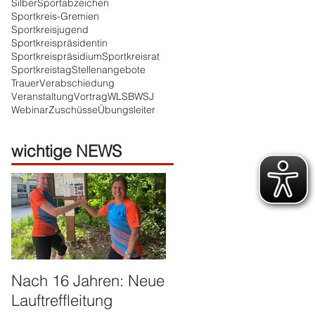
Silber
Sportabzeichen
Sportkreis-Gremien
Sportkreisjugend
Sportkreispräsidentin
Sportkreispräsidium
Sportkreisrat
Sportkreistag
Stellenangebote
Trauer
Verabschiedung
Veranstaltung
Vortrag
WLSB
WSJ
Webinar
Zuschüsse
Übungsleiter
wichtige NEWS
Nach 16 Jahren: Neue
Große Ehre für Harald
Lauftreffleitung
Franzen