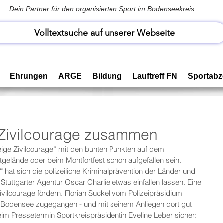
Dein Partner für den organisierten Sport im Bodenseekreis.
Volltextsuche auf unserer Webseite
Ehrungen
ARGE
Bildung
Lauftreff FN
Sportabz
r Zivilcourage zusammen
ge Zivilcourage“ mit den bunten Punkten auf dem 
elände oder beim Montfortfest schon aufgefallen sein. 
“
 hat sich die polizeiliche Kriminalprävention der Länder und 
tuttgarter Agentur Oscar Charlie etwas einfallen lassen. Eine 
Zivilcourage fördern. Florian Suckel vom Polizeipräsidium 
s Bodensee zugegangen - und mit seinem Anliegen dort gut 
m Pressetermin Sportkreispräsidentin Eveline Leber sicher: 