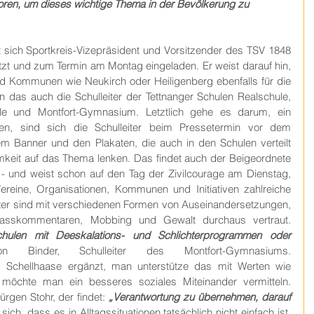
toren, um dieses wichtige Thema in der Bevölkerung zu 
at sich Sportkreis-Vizepräsident und Vorsitzender des TSV 1848 
tzt und zum Termin am Montag eingeladen. Er weist darauf hin, 
nd Kommunen wie Neukirch oder Heiligenberg ebenfalls für die 
en das auch die Schulleiter der Tettnanger Schulen Realschule, 
e und Montfort-Gymnasium. Letztlich gehe es darum, ein 
n, sind sich die Schulleiter beim Pressetermin vor dem 
m Banner und den Plakaten, die auch in den Schulen verteilt 
eit auf das Thema lenken. Das findet auch der Beigeordnete 
 - und weist schon auf den Tag der Zivilcourage am Dienstag, 
ereine, Organisationen, Kommunen und Initiativen zahlreiche 
ter sind mit verschiedenen Formen von Auseinandersetzungen, 
Pöbeleien, Aggressionen und Hasskommentaren, Mobbing und Gewalt durchaus vertraut. 
hulen mit Deeskalations- und Schlichterprogrammen oder 
n Binder, Schulleiter des Montfort-Gymnasiums. 
Gemeinschaftsschulleiter Wolfram Schellhaase ergänzt, man unterstütze das mit Werten wie 
h möchte man ein besseres soziales Miteinander vermitteln. 
ürgen Stohr, der findet:
 „Verantwortung zu übernehmen, darauf 
ich, dass es in Alltagssituationen tatsächlich nicht einfach ist, 