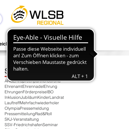
Anmelden
eichen
Geschäftsstelle
NEWS
Schlagwortsuche
ARGE
Ansprechpartner
Corona
Ehrenamt
Ehrennadel
Ehrung
Ehrungen
Förderpreise
IBO
Inklusion
Jubiläum
Kinder
Landrat
Lauftreff
Mehrfachwiederholer
Olympia
Pressemeldung
Pressemitteilung
Rad&Roll
SKJ-Veranstaltung
SSV-Friedrichshafen
Seminar