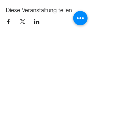
Diese Veranstaltung teilen
NEWS
Share
GESCHÄFTSSTELLE
IMPRESSUM
DATENSCHUTZ
© 2015 by WLSB & Sportkreis Bodensee e. V.
Reservierungskalender zur Prüfung,