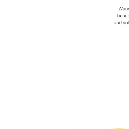
Wann
besch
und vol