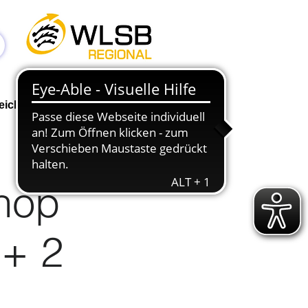
Anmelden
eichen
Geschäftsstelle
NEWS
hop
 + 2