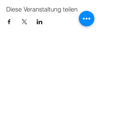
Diese Veranstaltung teilen
NEWS
Share
GESCHÄFTSSTELLE
IMPRESSUM
DATENSCHUTZ
© 2015 by WLSB & Sportkreis Bodensee e. V.
Reservierungskalender zur Prüfung,
ob das Material im gewünschten