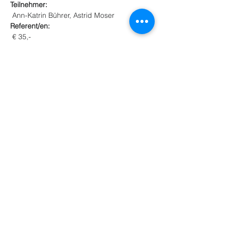
Teilnehmer: 
Referent/en:
Teilnahmegebühr:
Mehr anzeigen
Diese Veranstaltung teilen
NEWS
Share
GESCHÄFTSSTELLE
IMPRESSUM
DATENSCHUTZ