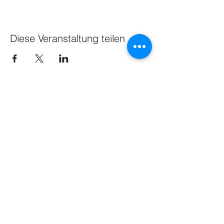
Diese Veranstaltung teilen
NEWS
Share
GESCHÄFTSSTELLE
IMPRESSUM
DATENSCHUTZ
© 2015 by WLSB & Sportkreis Bodensee e. V.