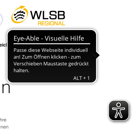
Anmelden
eichen
Geschäftsstelle
NEWS
in
ihre
inen