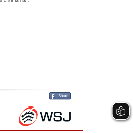
nes Ehrenamts…
Share