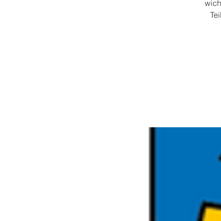
wich
Te