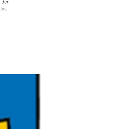
l den
das