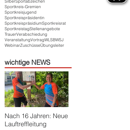
Silber
Sportabzeichen
Sportkreis-Gremien
Sportkreisjugend
Sportkreispräsidentin
Sportkreispräsidium
Sportkreisrat
Sportkreistag
Stellenangebote
Trauer
Verabschiedung
Veranstaltung
Vortrag
WLSB
WSJ
Webinar
Zuschüsse
Übungsleiter
wichtige NEWS
Nach 16 Jahren: Neue
Große Ehre für Harald
Lauftreffleitung
Franzen