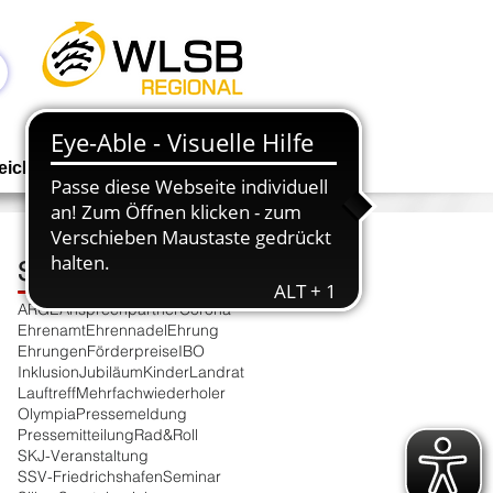
Anmelden
eichen
Geschäftsstelle
NEWS
Schlagwortsuche
ARGE
Ansprechpartner
Corona
Ehrenamt
Ehrennadel
Ehrung
Ehrungen
Förderpreise
IBO
Inklusion
Jubiläum
Kinder
Landrat
Lauftreff
Mehrfachwiederholer
Olympia
Pressemeldung
Pressemitteilung
Rad&Roll
SKJ-Veranstaltung
SSV-Friedrichshafen
Seminar