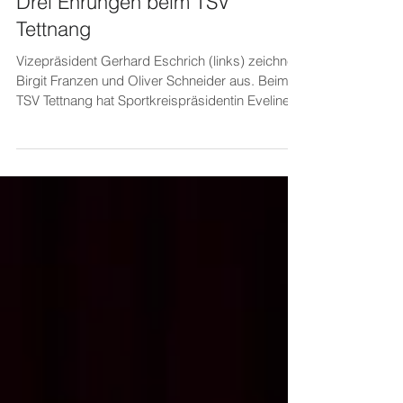
Drei Ehrungen beim TSV
Tettnang
Vizepräsident Gerhard Eschrich (links) zeichnet
Birgit Franzen und Oliver Schneider aus. Beim
TSV Tettnang hat Sportkreispräsidentin Eveline
Leber und Gerhard Eschrich kürzlich gleich drei
Mitglieder bei der Abteilungsversammlung
Turnen sowie bei der Mitgliederversammlung
geehrt. Das langjährige ehrenamtliche
Engagement von Elke Schömezler würdigte die
Sportkreispräsidentin als Vertreterin des
Württembergischen Landessportbundes (WLSB)
mit der WLSB-Ehrennadel in Gold. Bereits