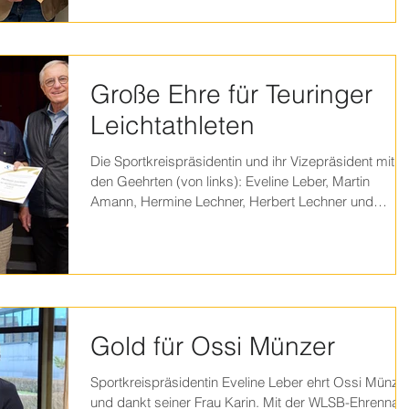
Mitgliederversammlung geehrt. Das langjährige
ehrenamtliche Engagement von Elke Schömezler
würdigte die Sportkreispräsidentin als Vertreterin des
Württembergischen Landessportbundes (WLSB) mit
Große Ehre für Teuringer
der WLSB-Ehrennadel in Gold. Bereits
Leichtathleten
Die Sportkreispräsidentin und ihr Vizepräsident mit
den Geehrten (von links): Eveline Leber, Martin
Amann, Hermine Lechner, Herbert Lechner und
Gerhard Eschrich. Foto: Günter Kram Bei ihrem 50-
jährigen Jubiläum präsentierte sich die
Leichtathletikabteilung im SV Oberteuringen auf
unterhaltsame Weise. Das Fest bot zudem den
Anlass, wichtige Akteure für ihre ehrenamtliche Arbei
zu würdigen. Allen voran Herbert Lechner , der berei
Gold für Ossi Münzer
die höchste WLSB-Auszeichnung in Gold erhalte
Sportkreispräsidentin Eveline Leber ehrt Ossi Münze
und dankt seiner Frau Karin. Mit der WLSB-Ehrennad