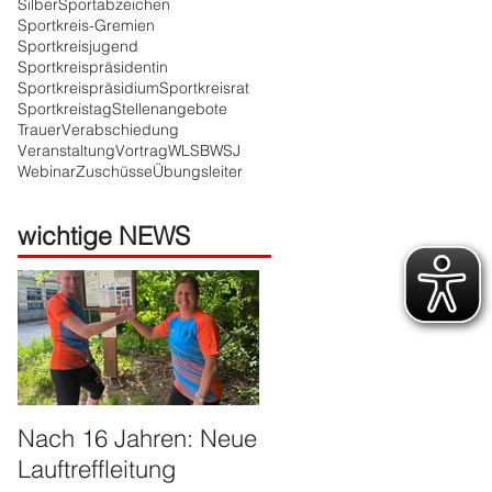
Silber
Sportabzeichen
Sportkreis-Gremien
Sportkreisjugend
Sportkreispräsidentin
Sportkreispräsidium
Sportkreisrat
Sportkreistag
Stellenangebote
Trauer
Verabschiedung
Veranstaltung
Vortrag
WLSB
WSJ
Webinar
Zuschüsse
Übungsleiter
wichtige NEWS
t
ts
Nach 16 Jahren: Neue
Große Ehre für Harald
r
Lauftreffleitung
Franzen
el