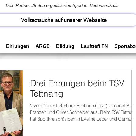
Dein Partner für den organisierten Sport im Bodenseekreis.
Volltextsuche auf unserer Webseite
Ehrungen
ARGE
Bildung
Lauftreff FN
Sportabz
Drei Ehrungen beim TSV
Tettnang
Vizepräsident Gerhard Eschrich (links) zeichnet Birgi
Franzen und Oliver Schneider aus. Beim TSV Tettnan
hat Sportkreispräsidentin Eveline Leber und Gerhard
Eschrich kürzlich gleich drei Mitglieder bei der
Abteilungsversammlung Turnen sowie bei der