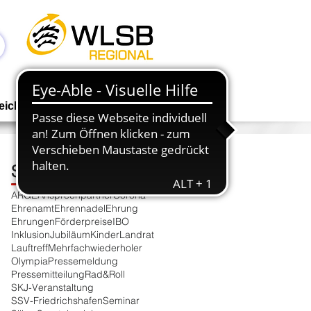
Anmelden
eichen
Geschäftsstelle
NEWS
Schlagwortsuche
ARGE
Ansprechpartner
Corona
Ehrenamt
Ehrennadel
Ehrung
Ehrungen
Förderpreise
IBO
Inklusion
Jubiläum
Kinder
Landrat
t
Lauftreff
Mehrfachwiederholer
g
Olympia
Pressemeldung
Pressemitteilung
Rad&Roll
SKJ-Veranstaltung
SSV-Friedrichshafen
Seminar