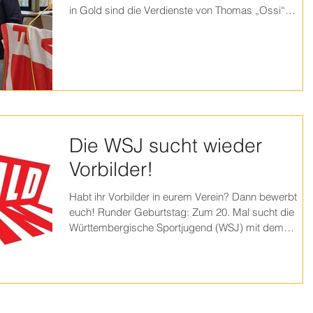
in Gold sind die Verdienste von Thomas „Ossi“
Münzer für den Wassersportverein Friedrichshafen-
Fischbach ausgezeichnet worden.
Sportkreispräsidentin Eveline Leber würdigte sein
Engagement auf der Mitgliederversammlung. 24
Jahre ehrenamtlich in leitenden Positionen, davon
zuletzt acht Jahre als 1. Vorsitzender: Ossi Münzer
hat wahrlich viel für seinen Verein getan, bevor e
Die WSJ sucht wieder
Vorbilder!
Habt ihr Vorbilder in eurem Verein? Dann bewerbt
euch! Runder Geburtstag: Zum 20. Mal sucht die
Württembergische Sportjugend (WSJ) mit dem
Wettbewerb „VORBILDER des Jahres“ Personen, di
sich im Sportverein in herausragender Art und Weise
für den Nachwuchs engagieren! Die
Jubiläumsausgabe startet am 1. November. Ab dann
können bis zum 15. Februar 2026 Vorschläge über