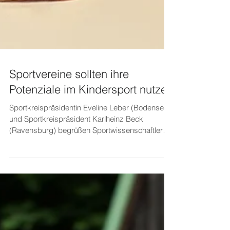
Sportvereine sollten ihre
Potenziale im Kindersport nutzen
Sportkreispräsidentin Eveline Leber (Bodensee)
und Sportkreispräsident Karlheinz Beck
(Ravensburg) begrüßen Sportwissenschaftler
Christoph Anrich zum Vortrag in Ettenkirch (von
links). Was ist gut für Körper und Seele, fördert
die Lernleistung und wirkt
entzündungshemmend? Der
Sportwissenschaftler Christoph Anrich kennt die
Antwort: „Regelmäßige körperliche Bewegung“.
In seinem Vortrag „ Gesund aufwachsen im