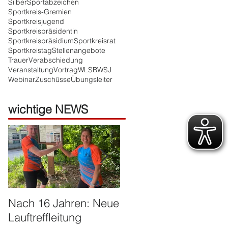
Silber
Sportabzeichen
Sportkreis-Gremien
Sportkreisjugend
Sportkreispräsidentin
Sportkreispräsidium
Sportkreisrat
Sportkreistag
Stellenangebote
Trauer
Verabschiedung
Veranstaltung
Vortrag
WLSB
WSJ
Webinar
Zuschüsse
Übungsleiter
wichtige NEWS
Nach 16 Jahren: Neue
Große Ehre für Harald
Lauftreffleitung
Franzen