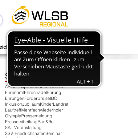
Anmelden
eichen
Geschäftsstelle
NEWS
Schlagwortsuche
ARGE
Ansprechpartner
Corona
Ehrenamt
Ehrennadel
Ehrung
Ehrungen
Förderpreise
IBO
Inklusion
Jubiläum
Kinder
Landrat
Lauftreff
Mehrfachwiederholer
e
Olympia
Pressemeldung
Pressemitteilung
Rad&Roll
SKJ-Veranstaltung
SSV-Friedrichshafen
Seminar