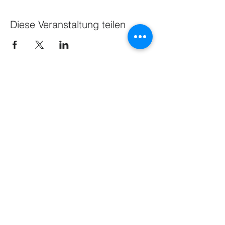
Diese Veranstaltung teilen
NEWS
Share
GESCHÄFTSSTELLE
IMPRESSUM
DATENSCHUTZ
© 2015 by WLSB & Sportkreis Bodensee e. V.
Reservierungskalender zur Prüfung,