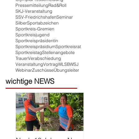
Pressemitteilung
Rad&Roll
SKJ-Veranstaltung
SSV-Friedrichshafen
Seminar
Silber
Sportabzeichen
Sportkreis-Gremien
Sportkreisjugend
Sportkreispräsidentin
Sportkreispräsidium
Sportkreisrat
Sportkreistag
Stellenangebote
Trauer
Verabschiedung
Veranstaltung
Vortrag
WLSB
WSJ
Webinar
Zuschüsse
Übungsleiter
wichtige NEWS