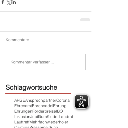
Kommentare
Kommentar verfassen...
Schlagwortsuche
ARGE
Ansprechpartner
Corona
Ehrenamt
Ehrennadel
Ehrung
Ehrungen
Förderpreise
IBO
Inklusion
Jubiläum
Kinder
Landrat
Lauftreff
Mehrfachwiederholer
Olympia
Pressemeldung