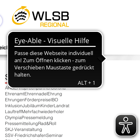
Anmelden
eichen
Geschäftsstelle
NEWS
Schlagwortsuche
ARGE
Ansprechpartner
Corona
Ehrenamt
Ehrennadel
Ehrung
Ehrungen
Förderpreise
IBO
Inklusion
Jubiläum
Kinder
Landrat
Lauftreff
Mehrfachwiederholer
Olympia
Pressemeldung
Pressemitteilung
Rad&Roll
SKJ-Veranstaltung
SSV-Friedrichshafen
Seminar