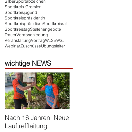
Silber
Sportabzeichen
Sportkreis-Gremien
Sportkreisjugend
Sportkreispräsidentin
Sportkreispräsidium
Sportkreisrat
Sportkreistag
Stellenangebote
Trauer
Verabschiedung
Veranstaltung
Vortrag
WLSB
WSJ
Webinar
Zuschüsse
Übungsleiter
wichtige NEWS
Nach 16 Jahren: Neue
Große Ehre für Harald
Lauftreffleitung
Franzen