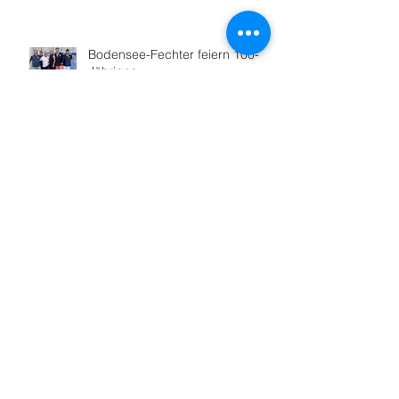
Bodensee-Fechter feiern 100-
Jähriges
Hoher Besuch in Friedrichshafen
Sportabzeichenabnahme startet
Nach 16 Jahren: Neue
Lauftreffleitung