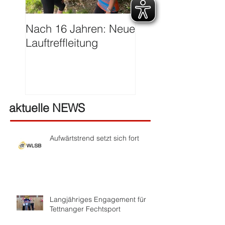
Nach 16 Jahren: Neue
Große Ehre für Ha
Lauftreffleitung
Franzen
aktuelle NEWS
Aufwärtstrend setzt sich fort
Langjähriges Engagement für
Tettnanger Fechtsport