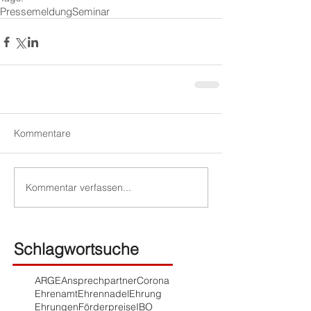
Pressemeldung
Seminar
Kommentare
Kommentar verfassen...
Schlagwortsuche
ARGE
Ansprechpartner
Corona
Ehrenamt
Ehrennadel
Ehrung
Ehrungen
Förderpreise
IBO