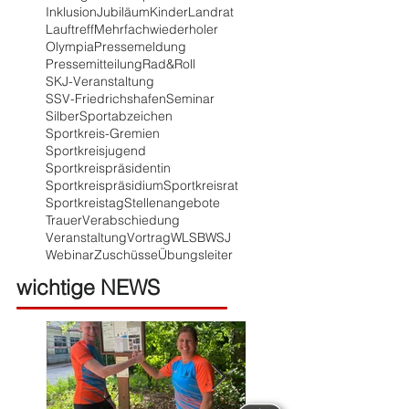
Inklusion
Jubiläum
Kinder
Landrat
Lauftreff
Mehrfachwiederholer
Olympia
Pressemeldung
Pressemitteilung
Rad&Roll
SKJ-Veranstaltung
SSV-Friedrichshafen
Seminar
Silber
Sportabzeichen
Sportkreis-Gremien
Sportkreisjugend
Sportkreispräsidentin
Sportkreispräsidium
Sportkreisrat
Sportkreistag
Stellenangebote
Trauer
Verabschiedung
Veranstaltung
Vortrag
WLSB
WSJ
Webinar
Zuschüsse
Übungsleiter
wichtige NEWS