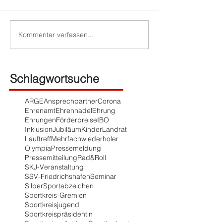
Kommentar verfassen...
Schlagwortsuche
ARGE
Ansprechpartner
Corona
Ehrenamt
Ehrennadel
Ehrung
Ehrungen
Förderpreise
IBO
Inklusion
Jubiläum
Kinder
Landrat
Lauftreff
Mehrfachwiederholer
Olympia
Pressemeldung
Pressemitteilung
Rad&Roll
SKJ-Veranstaltung
SSV-Friedrichshafen
Seminar
Silber
Sportabzeichen
Sportkreis-Gremien
Sportkreisjugend
Sportkreispräsidentin