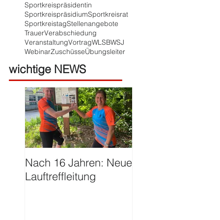
Sportkreispräsidentin
Sportkreispräsidium
Sportkreisrat
Sportkreistag
Stellenangebote
Trauer
Verabschiedung
Veranstaltung
Vortrag
WLSB
WSJ
Webinar
Zuschüsse
Übungsleiter
wichtige NEWS
Nach 16 Jahren: Neue
Große Ehre für Ha
Lauftreffleitung
Franzen