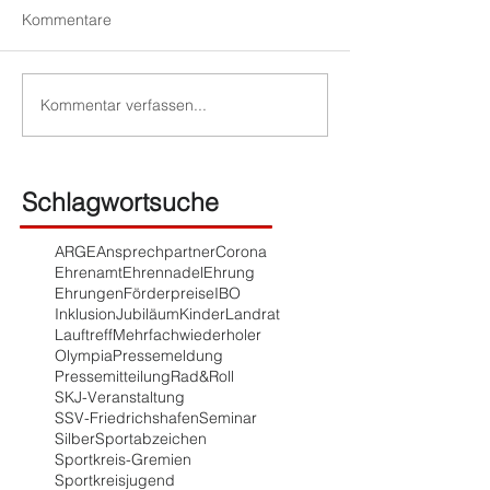
Kommentare
Kommentar verfassen...
Schlagwortsuche
ARGE
Ansprechpartner
Corona
Ehrenamt
Ehrennadel
Ehrung
Ehrungen
Förderpreise
IBO
Inklusion
Jubiläum
Kinder
Landrat
Lauftreff
Mehrfachwiederholer
Olympia
Pressemeldung
Pressemitteilung
Rad&Roll
SKJ-Veranstaltung
SSV-Friedrichshafen
Seminar
Silber
Sportabzeichen
Sportkreis-Gremien
Sportkreisjugend