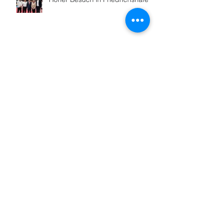
Sportabzeichenabnahme startet
Nach 16 Jahren: Neue
Lauftreffleitung
70 Kilometer für einen guten
Zweck