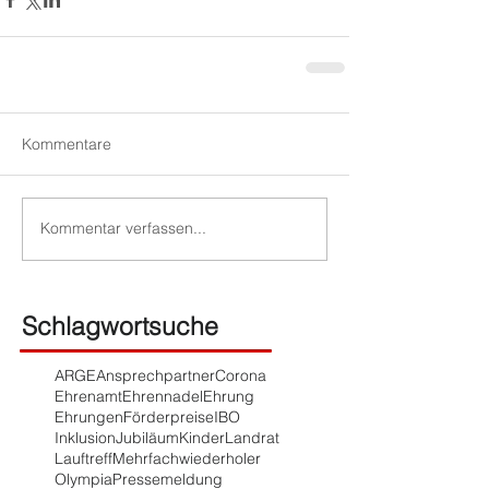
Kommentare
Kommentar verfassen...
Schlagwortsuche
ARGE
Ansprechpartner
Corona
Ehrenamt
Ehrennadel
Ehrung
Ehrungen
Förderpreise
IBO
Inklusion
Jubiläum
Kinder
Landrat
Lauftreff
Mehrfachwiederholer
Olympia
Pressemeldung