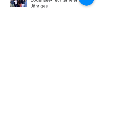
Bodensee-Fechter feiern 100-
Jähriges
Hoher Besuch in Friedrichshafen
Sportabzeichenabnahme startet
Nach 16 Jahren: Neue
Lauftreffleitung